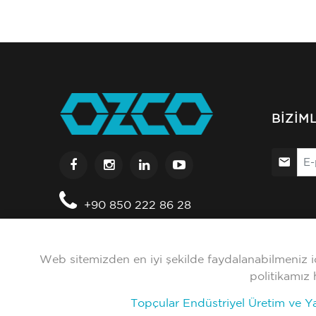
BIZIM
+90 850 222 86 28
+90 537 959 30 70
Web sitemizden en iyi şekilde faydalanabilmeniz içi
politikamız 
Topçular Endüstriyel Üretim ve Ya