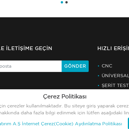
LE İLETIŞIME GEÇIN
HIZLI ERIŞ
CNC
GÖNDER
ÜNİVERSA
ŞERİT TES
Çerez Politikası
n çerezler kullanılmaktadır. Bu siteye giriş yaparak çerez
hakkında daha fazla bilgi edinmek için lütfen aşağıdaki link
tırım A.Ş İnternet Çerez(Cookie) Aydınlatma Politikası