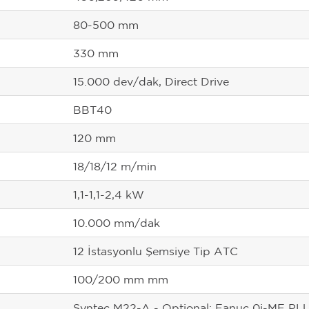
80-500 mm
330 mm
15.000 dev/dak, Direct Drive
BBT40
120 mm
18/18/12 m/min
1,1-1,1-2,4 kW
10.000 mm/dak
12 İstasyonlu Şemsiye Tip ATC
100/200 mm mm
Syntec M22-A - Optional: Fanuc 0i-MF P