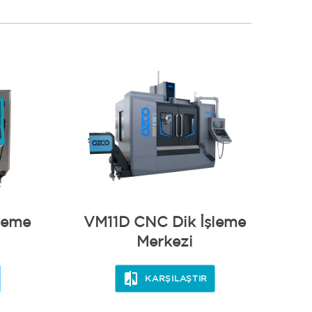
leme
VM11D CNC Dik İşleme
V
Merkezi
KARŞILAŞTIR