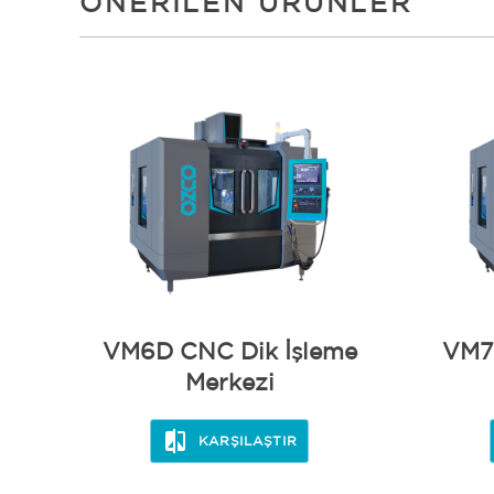
ÖNERILEN ÜRÜNLER
VM6D CNC Dik İşleme
VM7
Merkezi
KARŞILAŞTIR