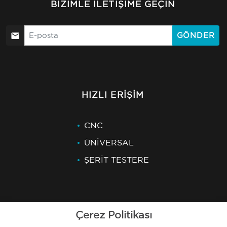
BIZIMLE İLETIŞIME GEÇIN
GÖNDER
HIZLI ERIŞIM
CNC
ÜNİVERSAL
ŞERİT TESTERE
Çerez Politikası
SON HABERLER