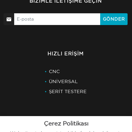
BIZIMLE İLETIŞIME GEÇIN
GÖNDER
HIZLI ERIŞIM
CNC
ÜNİVERSAL
ŞERİT TESTERE
Çerez Politikası
SON HABERLER