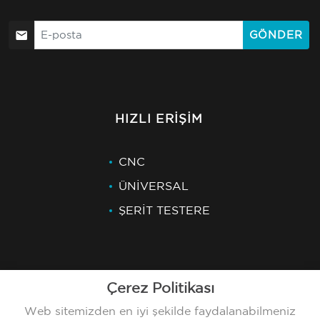
GÖNDER
HIZLI ERIŞIM
CNC
ÜNİVERSAL
ŞERİT TESTERE
Çerez Politikası
SON HABERLER
Web sitemizden en iyi şekilde faydalanabilmeniz