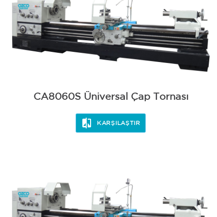
CA8060S Üniversal Çap Tornası
KARŞILAŞTIR