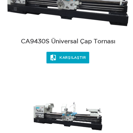
CA9430S Üniversal Çap Tornası
KARŞILAŞTIR