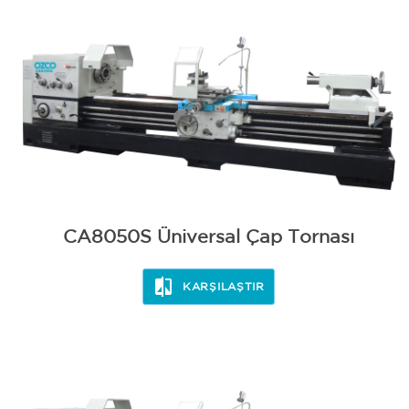
CA8050S Üniversal Çap Tornası
KARŞILAŞTIR