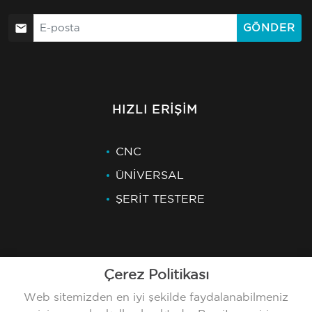
GÖNDER
HIZLI ERIŞIM
CNC
ÜNİVERSAL
ŞERİT TESTERE
Çerez Politikası
SON HABERLER
Web sitemizden en iyi şekilde faydalanabilmeniz
24.07.2026