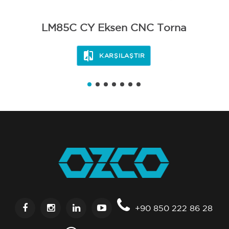
LM85C CY Eksen CNC Torna
KARŞILAŞTIR
+90 850 222 86 28