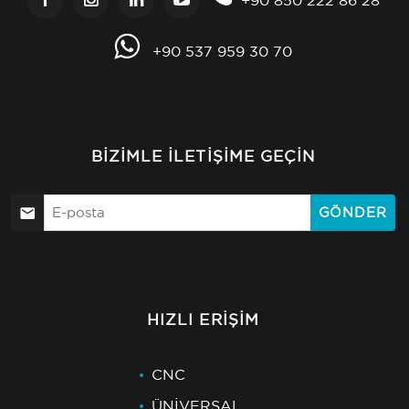
+90 850 222 86 28
+90 537 959 30 70
BIZIMLE İLETIŞIME GEÇIN
GÖNDER
HIZLI ERIŞIM
CNC
ÜNİVERSAL