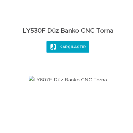
LY530F Düz Banko CNC Torna
KARŞILAŞTIR