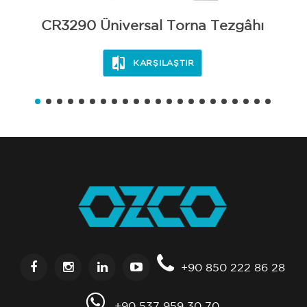
CR3290 Üniversal Torna Tezgâhı
KARŞILAŞTIR
+90 850 222 86 28
+90 537 959 30 70