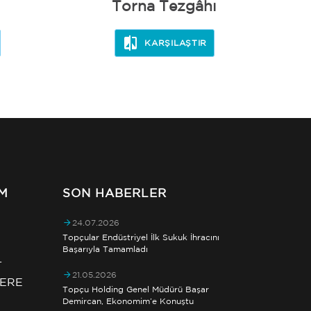
Torna Tezgâhı
KARŞILAŞTIR
IM
SON HABERLER
24.07.2026
Topçular Endüstriyel İlk Sukuk İhracını
Başarıyla Tamamladı
L
21.05.2026
TERE
Topçu Holding Genel Müdürü Başar
Demircan, Ekonomim’e Konuştu