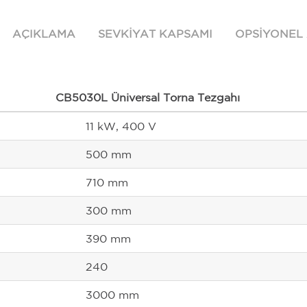
AÇIKLAMA
SEVKIYAT KAPSAMI
OPSIYONEL
CB5030L Üniversal Torna Tezgahı
11 kW, 400 V
500 mm
710 mm
300 mm
390 mm
240
3000 mm