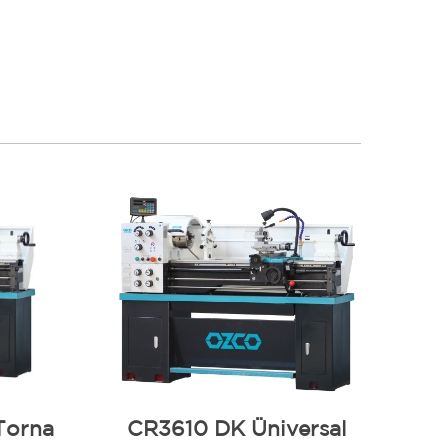
Torna
CR3610 DK Üniversal
CR