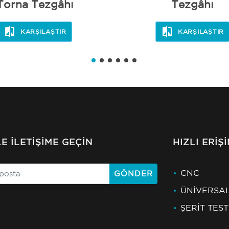
Torna Tezgâhı
Tezgâhı
KARŞILAŞTIR
KARŞILAŞTIR
LE İLETIŞIME GEÇIN
HIZLI ERIŞ
CNC
GÖNDER
ÜNİVERSA
ŞERİT TES