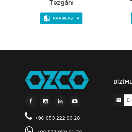
Tezgâhı
KARŞILAŞTIR
BIZIM
+90 850 222 86 28
+90 537 959 30 70