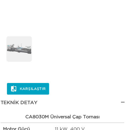
KARŞILAŞTIR
TEKNIK DETAY
CA8030M Üniversal Çap Tornası
Motor Gücü
11 kW, 400 V