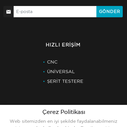
GÖNDER
HIZLI ERIŞIM
CNC
ÜNİVERSAL
ŞERİT TESTERE
Çerez Politikası
SON HABERLER
Web sitemizden en iyi şekilde faydalanabilmeniz
24.07.2026